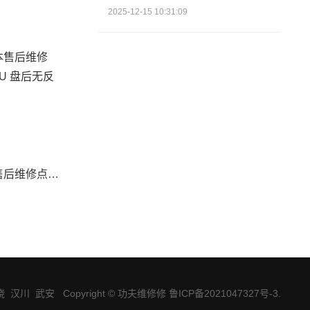
2025-12-15 10:31:09
广州dell笔记本售后维修点-dell电脑插入 U 盘后无反应原因
饶
汉川
武安
Copyright © 功夫维修修 鲁ICP备2021047327号-3
.