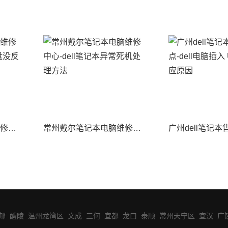
廊坊戴尔笔记本售后维修点-戴尔笔记本电脑键盘没反应处理方法
常州戴尔笔记本电脑维修中心-dell笔记本异常死机处理方法
邮
醴陵
温州龙湾区
文成
三何
宜都
龙口
泰顺
常州天宁区
宜汉
广